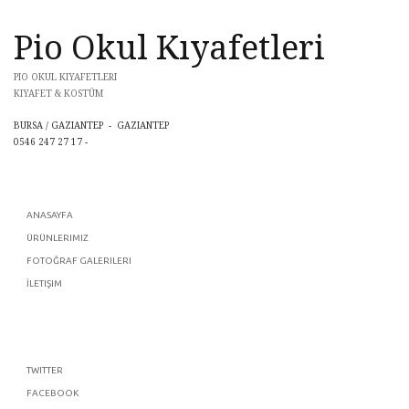
Pio Okul Kıyafetleri
PIO OKUL KIYAFETLERI
KIYAFET & KOSTÜM
BURSA / GAZIANTEP - GAZIANTEP
0546 247 27 17 -
ANASAYFA
ÜRÜNLERIMIZ
FOTOĞRAF GALERILERI
İLETIŞIM
TWITTER
FACEBOOK